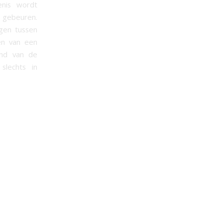
enis wordt
 gebeuren.
ngen tussen
len van een
ond van de
 slechts in
.