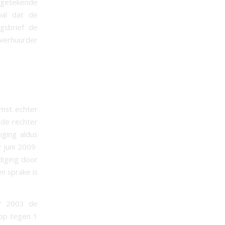
angetekende
val dat de
gsbrief de
verhuurder
mst echter
 de rechter
iging aldus
2 juni 2009
diging door
n sprake is
er 2003 de
 op tegen 1