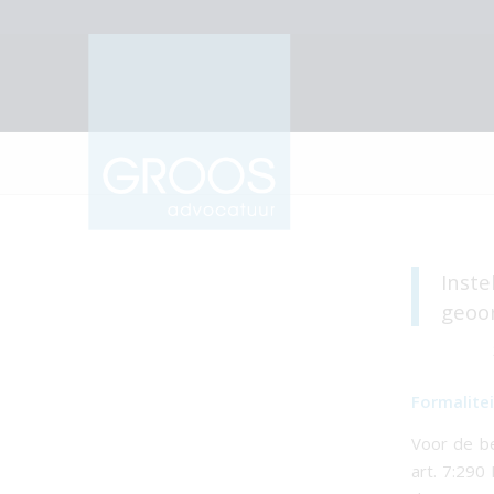
Inst
geoor
Formalite
Voor de be
art. 7:290