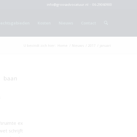
info@groosadvocatuur.nl
–
06-29060900
Rechtsgebieden
Kosten
Nieuws
Contact
U bevindt zich hier:
Home
/
Nieuws
/
2017
/
januari
e baan
s
fsruimte ex
et schrijft