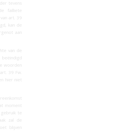
rder tevens
 failliete
van art. 39
gd, kan de
urgenot aan
chte van de
g beëindigd
ere woorden
art. 39 Fw.
n hier niet
ereenkomst
dat moment
 gebruik te
aak zal de
et blijven