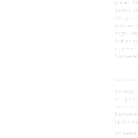
januari 2
gebruik. H
Vastgoed d
kantonrech
hoger ber
Arnhem wa
opgezeg
huurovereen
Conclusie
De Hoge R
wet geen t
stellen. Oo
huuroveree
tijdstip w
Dit neemt 