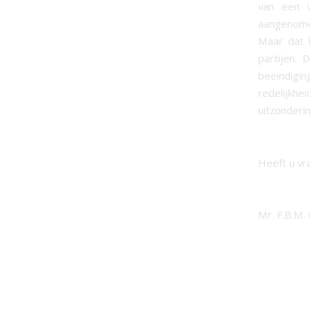
van een v
aangenome
Maar dat k
partijen. 
beëindigi
redelijkhe
uitzonderi
Heeft u vr
Mr. F.B.M.