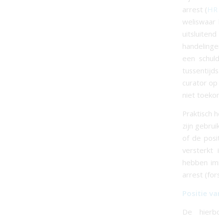
arrest (
HR 
weliswaar 
uitsluite
handelinge
een schul
tussentijd
curator op
niet toeko
Praktisch h
zijn gebru
of de posi
versterkt 
hebben imm
arrest (for
Positie v
De hierb