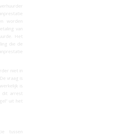
e verhuurder
anprestatie
men worden
etaling van
uurde. Het
ling die de
anprestatie
rder niet in
De vraag is
erkelijk is
 dit arrest
el” uit het
ie tussen