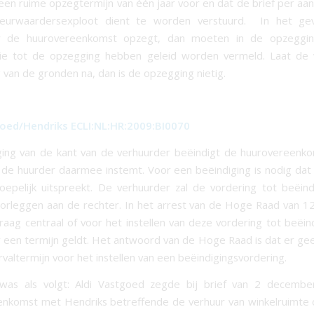
een ruime opzegtermijn van één jaar voor en dat de brief per a
eurwaardersexploot dient te worden verstuurd. In het ge
r de huurovereenkomst opzegt, dan moeten in de opzeggin
ie tot de opzegging hebben geleid worden vermeld. Laat de 
 van de gronden na, dan is de opzegging nietig.
goed/Hendriks ECLI:NL:HR:2009:BI0070
ing van de kant van de verhuurder beëindigt de huurovereenko
ij de huurder daarmee instemt. Voor een beëindiging is nodig dat
oepelijk uitspreekt. De verhuurder zal de vordering tot beëind
rleggen aan de rechter. In het arrest van de Hoge Raad van 1
raag centraal of voor het instellen van deze vordering tot beëin
 een termijn geldt. Het antwoord van de Hoge Raad is dat er gee
valtermijn voor het instellen van een beëindigingsvordering.
was als volgt: Aldi Vastgoed zegde bij brief van 2 decemb
nkomst met Hendriks betreffende de verhuur van winkelruimte