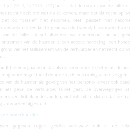
11 juli 2014, NJ 2014, 407
) beslist dat de curator van de failliet
het recht heeft om niet na te komen, maar dat dit recht op w
nd ziet op “passief” niet nakomen. Met “passief” niet nako
n bedoeld die ten koste gaan van de boedel, bijvoorbeeld de b
d van de failliet of het uitvoeren van onderhoud aan het geh
s ontruimen van de huurder is een actieve handeling, een hande
 grond van het faillissement van de verhuurder en het recht op w
mt.
oudt het voorgaande in dat als de verhuurder failliet gaat, de huu
ik mag worden gestoord door deze de ontruiming aan te zeggen. 
tie van de huurder als gevolg van het Berzona- arrest ook daadw
in het geval de verhuurder failliet gaat. De overwegingen uit
ers veel kritiek ondervonden, niet valt uit te sluiten dat de “reg
s) zal worden bijgesteld.
an de onderhuurder
oven gegeven regels gelden weliswaar ook in de relat