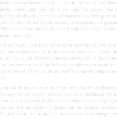
urder en onderhuurder. Echter, in de situatie dat de hoofdhuu
uurder failliet gaat, dan zal in de regel de curator van de
er of de hoofdverhuurder de hoofdhuurovereenkomst op grond 
gen. Op het moment dat de hoofdhuurovereenkomst is geëindi
hoofdhuurder tevens onderverhuurder feitelijk niet langer het hu
urder verschaffen.
s of de regel uit het Berzona- arrest in deze situatie (ten opzi
er) van toepassing is. De hoofdhuurovereenkomst is regelmati
an art. 39 Fw., de ontruiming van de onderhuurder is met and
 van het eindigen van de hoofdhuurovereenkomst op grond van 
 grond van art. 37 Fw., zodat het recht op (passief) wanprestere
 is.
gaande dat de onderhuurder op het moment dat de hoofdhuurov
edwongen kan worden tot ontruiming, is de onderhuurder tot 
en van de opzegtermijn hoofdhuurovereenkomst) gerechtigd om
aken van het gehuurde. Op grond van de (lagere) rechtspr
der gedurende die periode in beginsel de huurpenningen mo