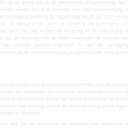
005, op de grond dat zij de winkelruimte dringend nodig had 
endriks wenste niet in te stemmen met een huurbeëindiging, 
e beëindigingsvordering bij dagvaarding van 21 juli 2005 voorl
ter. De kantonrechter wees de vordering tot beëindiging toe
oep wees het Hof Arnhem de vordering af. De overweging v
s dat de vordering vóór de datum waartegen de huuroveree
d had moeten worden ingesteld en dat de opzeggin
komst, als de vordering niet tijdig is ingesteld, haar werking hee
aad vernietigde het arrest van het Hof Arnhem met de overweg
ermijn stelt waarbinnen de verhuurder een beëindigingsvordering 
k valt uit het stelsel van de wet valt niet af te leiden dat de opze
nkomst haar werking verliest als deze vordering wordt inges
aartegen is opgezegd.
niet weg dat een verhuurder niet onbeperkt kan talmen met he