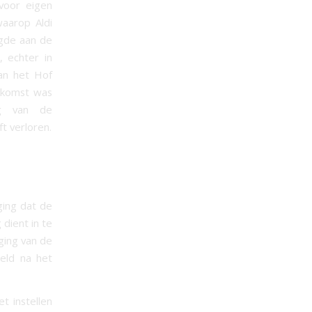
voor eigen
waarop Aldi
egde aan de
, echter in
an het Hof
nkomst was
g van de
ft verloren.
ing dat de
dient in te
gging van de
teld na het
t instellen