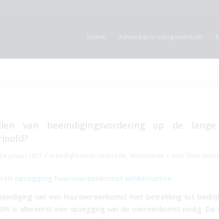
Home
Advocaat in vastgoedrecht
ellen van beëindigingsvordering op de lang
loofd?
/
/
24 januari 2017
in
bedrijfsruimte
,
Huurrecht
,
Woonruimte
door
Fleur Groo
iten opzegging huurovereenkomst winkelruimte
ëindiging van een huurovereenkomst met betrekking tot bedrij
 BW is allereerst een opzegging van de overeenkomst nodig. De w