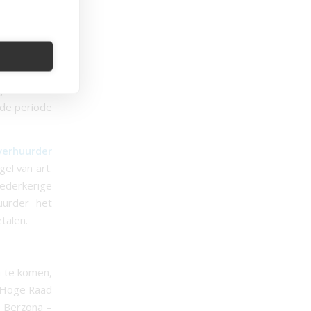
in art. 39
:
rder als de
zeggen met
tgaande dat
 de periode
verhuurder
el van art.
wederkerige
uurder het
talen.
a te komen,
e Hoge Raad
e Berzona –