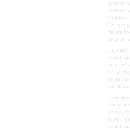
onderverhu
onderverh
hoofdhuurd
Fw. opzeg
failliete 
de onderhu
De vraag i
onderhuurd
op grond v
het gevolg
en niet op
aan de orde
Ervan uit
eindigt g
(verstrijk
blijven m
onderhuur