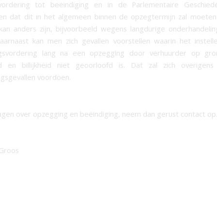
ordering tot beëindiging en in de Parlementaire Geschied
n dat dit in het algemeen binnen de opzegtermijn zal moeten
an anders zijn, bijvoorbeeld wegens langdurige onderhandeli
Daarnaast kan men zich gevallen voorstellen waarin het instel
ngsvordering lang na een opzegging door verhuurder op gr
id en billijkheid niet geoorloofd is. Dat zal zich overigens
ngsgevallen voordoen.
agen over opzegging en beëindiging, neem dan gerust contact op
 Groos