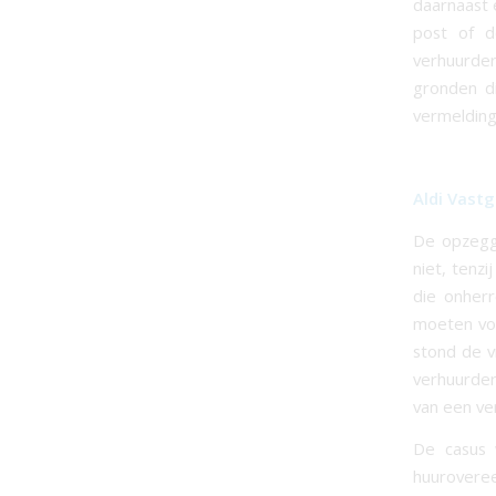
daarnaast 
post of d
verhuurde
gronden d
vermelding
Aldi Vast
De opzegg
niet, tenz
die onherr
moeten voo
stond de v
verhuurder
van een ver
De casus 
huuroveree