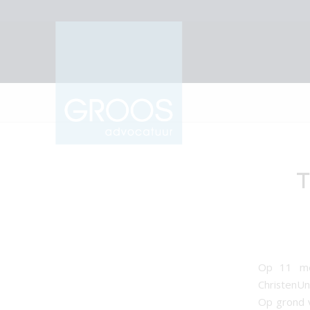
T
Op 11 me
ChristenU
Op grond v