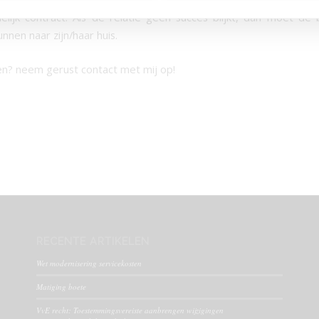
delijk contract. Als de relatie geen succes blijkt, dan moet de
nnen naar zijn/haar huis.
? neem gerust contact met mij op!
RECENTE ARTIKELEN
Wet modernisering servicekosten
Matiging boete
VvE recht: Toestemmingsvereiste aanbrengen wijzigingen