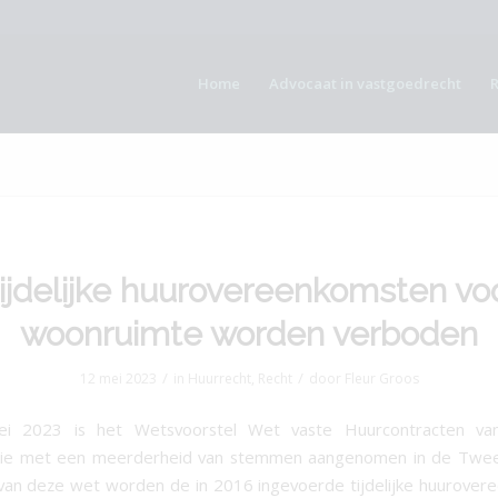
Home
Advocaat in vastgoedrecht
ijdelijke huurovereenkomsten vo
woonruimte worden verboden
/
/
12 mei 2023
in
Huurrecht
,
Recht
door
Fleur Groos
i 2023 is het Wetsvoorstel Wet vaste Huurcontracten va
nie met een meerderheid van stemmen aangenomen in de Twe
an deze wet worden de in 2016 ingevoerde tijdelijke huurove