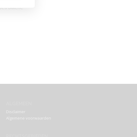
 betrokkene
ALGEMEEN
Disclaimer
Algemene voorwaarden
RECHTSGEBIEDEN