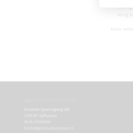
een tij
terug ku
Meer weten
GROOS ADVOCATUUR
Kromme Spieringweg 343
2141 BT Vijfhuizen
M
06-29060900
E
info@groosadvocatuur.nl