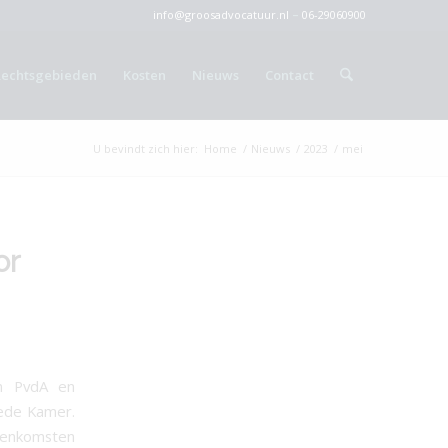
info@groosadvocatuur.nl
–
06-29060900
Rechtsgebieden
Kosten
Nieuws
Contact
U bevindt zich hier:
Home
/
Nieuws
/
2023
/
mei
or
n PvdA en
ede Kamer.
reenkomsten