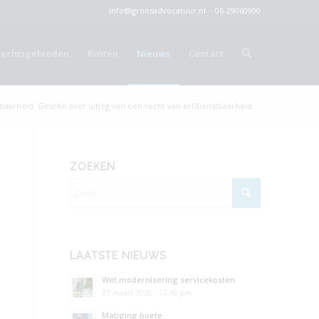
info@groosadvocatuur.nl
–
06-29060900
Rechtsgebieden
Kosten
Nieuws
Contact
baarheid. Geschil over uitleg van een recht van erfdienstbaarheid...
ZOEKEN
LAATSTE NIEUWS
Wet modernisering servicekosten
21 maart 2026 - 12:46 pm
Matiging boete