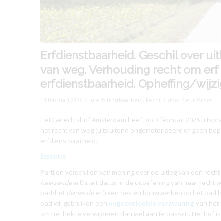
Erfdienstbaarheid. Geschil over ui
van weg. Verhouding recht om erf a
erfdienstbaarheid. Opheffing/wijzi
/
/
14 februari 2026
in
erfdienstbaarheid
,
Recht
door
Fleur Groos
Het Gerechtshof Amsterdam heeft op 3 februari 2026 uitsp
het recht van weg (uitsluitend ongemotoriseerd of geen bepe
erfdienstbaarheid.
Essentie
Partijen verschillen van mening over de uitleg van een recht
heersende
erf) stelt dat zij in de uitoefening van haar rec
pad/het
dienende
erf) een hek en bouwwerken op het pad he
pad wil gebruiken een
ongeoorloofde verzwaring
van het 
om het hek te verwijderen dan wel aan te passen. Het hof is