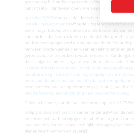
geen belang bij handhaving van de
erfdienstbaarheid
op pe
van [straat 3] , zijnde een openbare weg aldus B.
a) Artikel 5:79 BW
bepaalt dat de rechter een
erfdienstbaar
redelijk belang meer
heeft bij de uitoefening en het
niet a
ook in hoger beroep onvoldoende onderbouwd dat aan de vo
van oordeel dat A een actueel en redelijk belang heeft bij g
heeft immers aangevoerd dat zij van haar bedrijf naar de ple
het water worden gehaald en waar [appellant] sinds enige t
gereedschap of onderdelen worden vervoerd. Zonder gebr
dat is enige kilometers langer dan de doorsteek via de
erfd
rechtbank heeft overwogen, ontsluiting van [appellant] 
openbare weg ( [straat 1] ) nu nog mogelijk is via andere 
meer van die percelen aan een derde, is die mogelijkheid
twee percelen naar de openbare weg ( [straat 2] ) via de
erf
niet zelfstandig een ontsluiting naar de openbare weg.
Gelet op het voorgaande faalt het beroep op artikel 5:79 BW
b)
Op grond van
artikel 5:78
aanhef onder a BW kan de recht
een
erfdienstbaarheid
wijzigen of opheffen op grond van
o
maatstaven van redelijkheid en billijkheid ongewijzigde in
dienende erf kan worden gevergd.