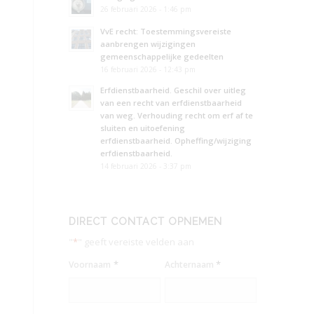
26 februari 2026 - 1:46 pm
VvE recht: Toestemmingsvereiste
aanbrengen wijzigingen
gemeenschappelijke gedeelten
16 februari 2026 - 12:43 pm
Erfdienstbaarheid. Geschil over uitleg
van een recht van erfdienstbaarheid
van weg. Verhouding recht om erf af te
sluiten en uitoefening
erfdienstbaarheid. Opheffing/wijziging
erfdienstbaarheid.
14 februari 2026 - 3:37 pm
DIRECT CONTACT OPNEMEN
"
*
" geeft vereiste velden aan
*
*
Voornaam
Achternaam