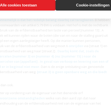
rceel [nummer 8] omdat zij ter hoogte van dat perceel gebruik kan maken
Alle cookies toestaan
Cookie-instellingen
heid
kan opheffen, indien de eigenaar van het heersende erf
geen
annemelijk is dat het redelijk belang daarbij zal terugkeren
. B hebben
orwaarden van artikel 5:79 BW is voldaan. Het hof is met de rechtbank
ebruik van de
erfdienstbaarheid
ten laste van perceel [nummer 13] . A
k wil kunnen rijden waar de boten (die van en naar de stalling gaan) uit
ijd een eigen aanlegsteiger heeft. Op die manier kunnen personen,
uik van de
erfdienstbaarheid
van weg moet A
omrijden
via [straat 1] en
ienstbaarheid
van weg naar [straat 2] .
Daarbij komt dat, zoals de
percelen [nummer 3] en [nummer 4] (nu: [nummer 15] ) naar de
percelen van [appellant] . In geval van verkoop en levering van een of
 er in beginsel niet meer.
Dan is de enige ontsluiting van genoemde
dienstbaarheid
van weg.
[straat 3] is geen openbare weg en die biedt
 dan ook.
er op vordering van de eigenaar van het dienende erf
nvoorziene omstandigheden
welke van dien aard zijn dat naar
standhouding van de
erfdienstbaarheid
niet van de eigenaar van het