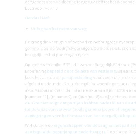
aangepast dat A voldoende toegang heeft tot het dienende
bestreden vonnis.
Oordeel Hof:
Uitleg van het recht van weg
De vraag die voorligt is of het pad en het bruggetje (waarop
gemotoriseerde (bedrijfs)voertuigen. De discussie tussen pa
bruggetje en het pad mogen rijden.
Op grond van artikel 5:73 lid 1 van het Burgerlijk Wetboek 
uitoefening
bepaald door de akte van vestiging
. Bij een u
komt het aan op de
partijbedoeling
voor zover die in de no
afgeleid uit de in de akte gebezigde bewoordingen, uit te l
akte. Vast staat dat in de notariële akte van 9 juni 2016 een
[nummer 13] , [nummer 9] en [nummer 8] van [geïntimeerden
de akte niet volgt dat partijen hebben bedoeld aan de
er
tot de wijze van vervoer (zoals gemotoriseerd of ongemo
aanwijzingen voor het bestaan van een dergelijke beperk
Wel kunnen de
eigenschappen van de brug en het pad ze
aan bepaalde beperkingen onderhevig is
. Deze beperking