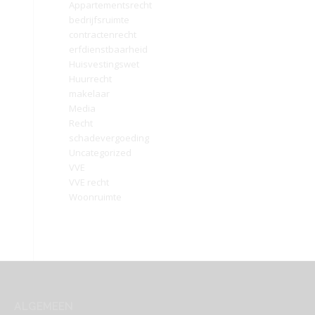
Appartementsrecht
bedrijfsruimte
contractenrecht
erfdienstbaarheid
Huisvestingswet
Huurrecht
makelaar
Media
Recht
schadevergoeding
Uncategorized
VVE
VVE recht
Woonruimte
ALGEMEEN