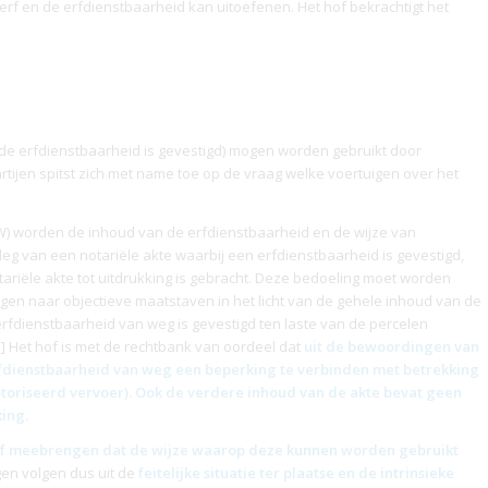
 erf en de
erfdienstbaarheid
kan uitoefenen. Het hof bekrachtigt het
 de
erfdienstbaarheid
is gevestigd) mogen worden gebruikt door
rtijen spitst zich met name toe op de vraag welke voertuigen over het
(BW) worden de inhoud van de
erfdienstbaarheid
en de wijze van
itleg van een notariële akte waarbij een
erfdienstbaarheid
is gevestigd,
tariële akte tot uitdrukking is gebracht. Deze bedoeling moet worden
eggen naar objectieve maatstaven in het licht van de gehele inhoud van de
erfdienstbaarheid
van weg is gevestigd ten laste van de percelen
] Het hof is met de rechtbank van oordeel dat
uit de bewoordingen van
fdienstbaarheid
van weg een beperking te verbinden met betrekking
toriseerd vervoer). Ook de verdere inhoud van de akte bevat geen
ing.
lf meebrengen dat de wijze waarop deze kunnen worden gebruikt
en volgen dus uit de
feitelijke situatie ter plaatse en de intrinsieke