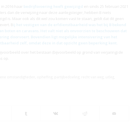
d
in 2016 haar
bedrijfsvoering heeft gewijzigd
en sinds 25 februari 2021
nders dan de verwijzing naar deze aanlegsteiger, hebben B niets
igd is. Maar ook als dit wel zou komen vast te staan, geldt dat dit geen
evert. B
ij het vestigen van de
erfdienstbaarheid
was het bij B bekend
 van boten en caravans. Het valt niet als onvoorzien te beschouwen dat
ering doorvoert. Bovendien ligt mogelijke intensivering van het
stbaarheid
zelf, omdat deze in dat opzicht geen beperking kent.
ijvoorbeeld over het bestaan (bijvoorbeeld op grond van verjaring) de
s op.
iene omstandigheden
,
opheffing
,
partijbedoeling
,
recht van weg
,
uitleg
,