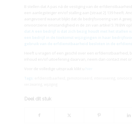
B stellen dat A pas ná de vestiging van de
erfdienstbaarhei
een aanlegsteiger en/of stalling aan [straat 2] 139 heeft. A
aangevoerd waaruit blijkt dat de bedrijfsvoering van A gewijz
onvoorziene omstandigheid in de zin van artikel 5:78 BW opl
dat A een bedrijf is dat zich bezig houdt met het stallen
een bedrijf in de toekomst wijzigingen in haar bedrijfsvo
gebruik van de
erfdienstbaarheid
besloten in de
erfdien
Heeft u vragen of een geschil over een erfdienstbaarheid, b
inhoud en/of uitoefening daarvan, neem dan contact met on
Voor de volledige uitspraak klikt u
hier
Tags:
erfdienstbaarheid
,
gemotoriseerd
,
intensivering
,
onvoorz
verzwaring
,
wijziging
Deel dit stuk