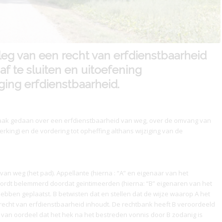
tleg van een recht van erfdienstbaarheid
f te sluiten en uitoefening
ging erfdienstbaarheid.
raak gedaan over een erfdienstbaarheid van weg, over de omvang van
rking) en de vordering tot opheffing althans wijziging van de
 van weg (het pad). Appellante (hierna : “A” en eigenaar van het
ht wordt belemmerd doordat geïntimeerden (hierna: “B” eigenaren van het
bben geplaatst. B betwisten dat en stellen dat de wijze waarop A het
recht van
erfdienstbaarheid
inhoudt. De rechtbank heeft B veroordeeld
 van oordeel dat het hek na het bestreden vonnis door B zodanig is