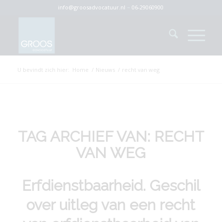
info@groosadvocatuur.nl
–
06-29060900
U bevindt zich hier:
Home
/
Nieuws
/
recht van weg
TAG ARCHIEF VAN:
RECHT
VAN WEG
Erfdienstbaarheid. Geschil
over uitleg van een recht