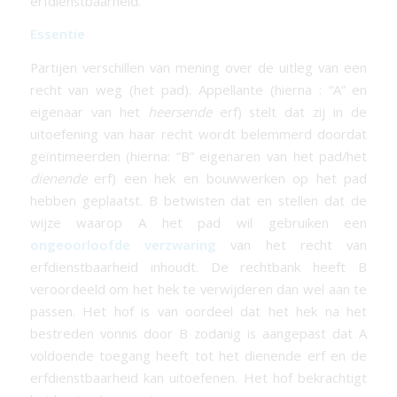
erfdienstbaarheid.
Essentie
Partijen verschillen van mening over de uitleg van een
recht van weg (het pad). Appellante (hierna : “A” en
eigenaar van het
heersende
erf) stelt dat zij in de
uitoefening van haar recht wordt belemmerd doordat
geïntimeerden (hierna: “B” eigenaren van het pad/het
dienende
erf) een hek en bouwwerken op het pad
hebben geplaatst. B betwisten dat en stellen dat de
wijze waarop A het pad wil gebruiken een
ongeoorloofde verzwaring
van het recht van
erfdienstbaarheid
inhoudt. De rechtbank heeft B
veroordeeld om het hek te verwijderen dan wel aan te
passen. Het hof is van oordeel dat het hek na het
bestreden vonnis door B zodanig is aangepast dat A
voldoende toegang heeft tot het dienende erf en de
erfdienstbaarheid
kan uitoefenen. Het hof bekrachtigt