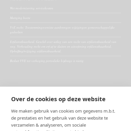
Wet modernisering servicekosten
Matiging boete
VvE recht: Toestemmingsvereiste aanbrengen wijzigingen gemeenschappelijke
gedeelten
Erfdienstbaarheid. Geschil over uitleg van een recht van erfdienstbaarheid van
weg. Verhouding recht om erf af te sluiten en uitoefening erfdienstbaarheid.
Opheffing/wijziging erfdienstbaarheid.
Besluit VVE tot verhoging periodieke bijdrage is nietig
ALGEMEEN
Over de cookies op deze website
Disclaimer
Algemene voorwaarden
We maken gebruik van cookies om gegevens m.b.t.
de prestaties en het gebruik van deze website te
verzamelen & analyseren, om sociale
RECHTSGEBIEDEN