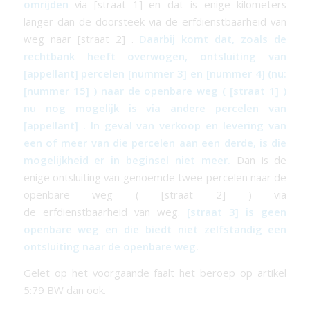
omrijden
via [straat 1] en dat is enige kilometers
langer dan de doorsteek via de
erfdienstbaarheid
van
weg naar [straat 2] .
Daarbij komt dat, zoals de
rechtbank heeft overwogen, ontsluiting van
[appellant] percelen [nummer 3] en [nummer 4] (nu:
[nummer 15] ) naar de openbare weg ( [straat 1] )
nu nog mogelijk is via andere percelen van
[appellant] . In geval van verkoop en levering van
een of meer van die percelen aan een derde, is die
mogelijkheid er in beginsel niet meer.
Dan is de
enige ontsluiting van genoemde twee percelen naar de
openbare weg ( [straat 2] ) via
de
erfdienstbaarheid
van weg.
[straat 3] is geen
openbare weg en die biedt niet zelfstandig een
ontsluiting naar de openbare weg.
Gelet op het voorgaande faalt het beroep op artikel
5:79 BW dan ook.