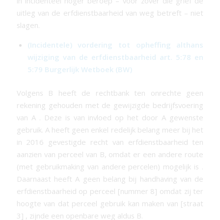
in incidenteel hoger beroep – voor zover die grief de
uitleg van de
erfdienstbaarheid
van weg betreft – niet
slagen.
(Incidentele) vordering tot opheffing althans
wijziging van de erfdienstbaarheid art. 5:78 en
5:79 Burgerlijk Wetboek (BW)
Volgens B heeft de rechtbank ten onrechte geen
rekening gehouden met de gewijzigde bedrijfsvoering
van A . Deze is van invloed op het door A gewenste
gebruik. A heeft geen enkel redelijk belang meer bij het
in 2016 gevestigde recht van
erfdienstbaarheid
ten
aanzien van perceel van B, omdat er een andere route
(met gebruikmaking van andere percelen) mogelijk is .
Daarnaast heeft A geen belang bij handhaving van de
erfdienstbaarheid
op perceel [nummer 8] omdat zij ter
hoogte van dat perceel gebruik kan maken van [straat
3] , zijnde een openbare weg aldus B.