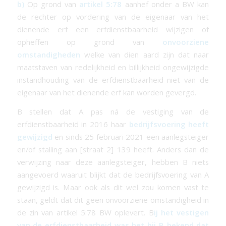
b)
Op grond van
artikel 5:78
aanhef onder a BW kan
de rechter op vordering van de eigenaar van het
dienende erf een
erfdienstbaarheid
wijzigen of
opheffen op grond van
onvoorziene
omstandigheden
welke van dien aard zijn dat naar
maatstaven van redelijkheid en billijkheid ongewijzigde
instandhouding van de
erfdienstbaarheid
niet van de
eigenaar van het dienende erf kan worden gevergd.
B stellen dat A pas ná de vestiging van de
erfdienstbaarheid
in 2016 haar
bedrijfsvoering heeft
gewijzigd
en sinds 25 februari 2021 een aanlegsteiger
en/of stalling aan [straat 2] 139 heeft. Anders dan de
verwijzing naar deze aanlegsteiger, hebben B niets
aangevoerd waaruit blijkt dat de bedrijfsvoering van A
gewijzigd is. Maar ook als dit wel zou komen vast te
staan, geldt dat dit geen onvoorziene omstandigheid in
de zin van artikel 5:78 BW oplevert. B
ij het vestigen
van de
erfdienstbaarheid
was het bij B bekend dat