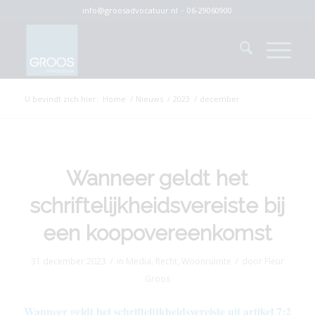
info@groosadvocatuur.nl
–
06-29060900
U bevindt zich hier:
Home
/
Nieuws
/
2023
/
december
Wanneer geldt het
schriftelijkheidsvereiste bij
een koopovereenkomst
/
/
31 december 2023
in
Media
,
Recht
,
Woonruimte
door
Fleur
Groos
Wanneer geldt het schriftelijkheidsvereiste uit artikel 7:2