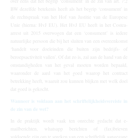
over eens dat het begrip ‘consument’ in de zin van art. 7:2
BW dezelfde betekenis heeft als het begrip ‘consument’ in
de rechtspraak van het Hof van Justitie van de Europese
Unie (hierna: HvJ EU). Het HvJ EU heeft in het Costea-
arrest uit 2015 overwogen dat een ‘consument’ is iedere
natuurlijke persoon die bij het sluiten van een overeenkomst
‘handelt voor doeleinden die buiten zijn bedrijfs- of
beroepsactiviteit vallen’. Of dat zo is, zal aan de hand van de
omstandigheden van het geval moeten worden bepaald,
waaronder de aard van het goed waarop het contract
betrekking heeft, waaruit zou kunnen blijken met welk doel
dat goed is gekocht.
Wanneer is volda
an aan het schriftelijkheidsvereiste in
de zin van de wet?
In de praktijk wordt vaak ten onrechte gedacht dat e-
mailberichten, whatsapp berichten of (fax)brieven
voldoende zijn om te spreken van een schriftelijk aangegane