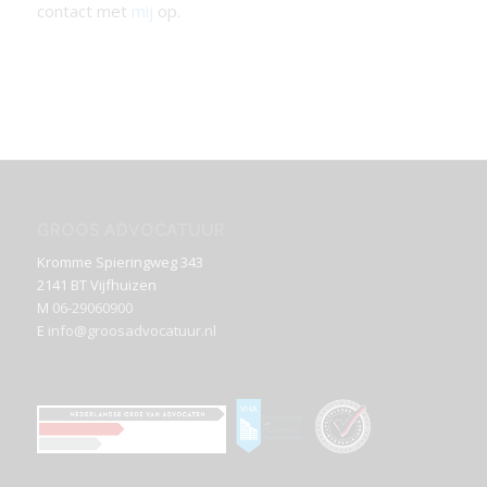
contact met
mij
op.
GROOS ADVOCATUUR
Kromme Spieringweg 343
2141 BT Vijfhuizen
M
06-29060900
E
info@groosadvocatuur.nl