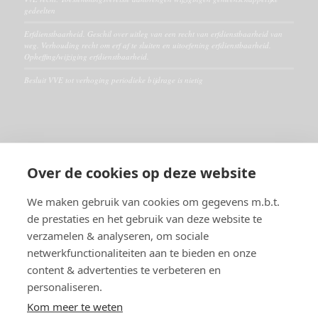
gedeelten
Erfdienstbaarheid. Geschil over uitleg van een recht van erfdienstbaarheid van
weg. Verhouding recht om erf af te sluiten en uitoefening erfdienstbaarheid.
Opheffing/wijziging erfdienstbaarheid.
Besluit VVE tot verhoging periodieke bijdrage is nietig
ALGEMEEN
Over de cookies op deze website
Disclaimer
Algemene voorwaarden
We maken gebruik van cookies om gegevens m.b.t.
de prestaties en het gebruik van deze website te
verzamelen & analyseren, om sociale
RECHTSGEBIEDEN
netwerkfunctionaliteiten aan te bieden en onze
Huurrecht
content & advertenties te verbeteren en
VVE- en Appartementsrecht
personaliseren.
Burenrecht en erfdienstbaarheden
Vastgoedrecht
Kom meer te weten