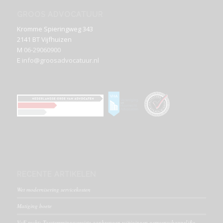
GROOS ADVOCATUUR
Kromme Spieringweg 343
2141 BT Vijfhuizen
M
06-29060900
E
info@groosadvocatuur.nl
RECENTE ARTIKELEN
Wet modernisering servicekosten
Matiging boete
VvE recht: Toestemmingsvereiste aanbrengen wijzigingen gemeenschappelijke