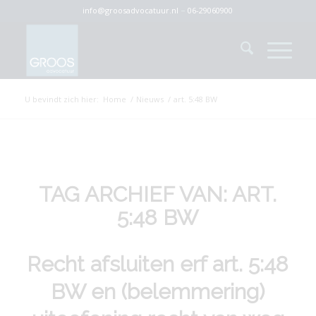
info@groosadvocatuur.nl
–
06-29060900
U bevindt zich hier:
Home
/
Nieuws
/
art. 5:48 BW
TAG ARCHIEF VAN:
ART.
5:48 BW
Recht afsluiten erf art. 5:48
BW en (belemmering)