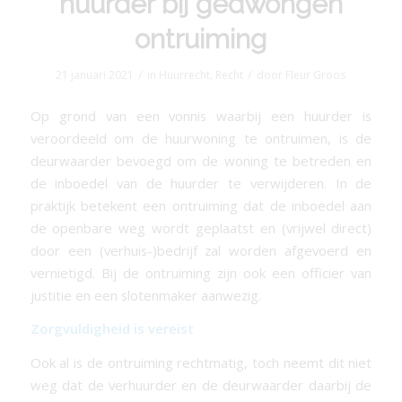
huurder bij gedwongen
ontruiming
/
/
21 januari 2021
in
Huurrecht
,
Recht
door
Fleur Groos
Op grond van een vonnis waarbij een huurder is
veroordeeld om de huurwoning te ontruimen, is de
deurwaarder bevoegd om de woning te betreden en
de inboedel van de huurder te verwijderen. In de
praktijk betekent een ontruiming dat de inboedel aan
de openbare weg wordt geplaatst en (vrijwel direct)
door een (verhuis-)bedrijf zal worden afgevoerd en
vernietigd. Bij de ontruiming zijn ook een officier van
justitie en een slotenmaker aanwezig.
Zorgvuldigheid is vereist
Ook al is de ontruiming rechtmatig, toch neemt dit niet
weg dat de verhuurder en de deurwaarder daarbij de