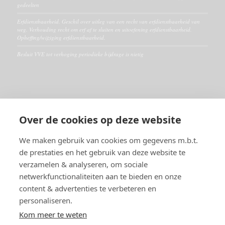
gedeelten
Erfdienstbaarheid. Geschil over uitleg van een recht van erfdienstbaarheid van
weg. Verhouding recht om erf af te sluiten en uitoefening erfdienstbaarheid.
Opheffing/wijziging erfdienstbaarheid.
Besluit VVE tot verhoging periodieke bijdrage is nietig
ALGEMEEN
Over de cookies op deze website
Disclaimer
Algemene voorwaarden
We maken gebruik van cookies om gegevens m.b.t.
de prestaties en het gebruik van deze website te
verzamelen & analyseren, om sociale
RECHTSGEBIEDEN
netwerkfunctionaliteiten aan te bieden en onze
Huurrecht
content & advertenties te verbeteren en
VVE- en Appartementsrecht
personaliseren.
Burenrecht en erfdienstbaarheden
Vastgoedrecht
Kom meer te weten