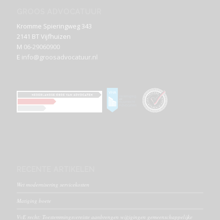
GROOS ADVOCATUUR
Kromme Spieringweg 343
2141 BT Vijfhuizen
M
06-29060900
E
info@groosadvocatuur.nl
RECENTE ARTIKELEN
Wet modernisering servicekosten
Matiging boete
VvE recht: Toestemmingsvereiste aanbrengen wijzigingen gemeenschappelijke