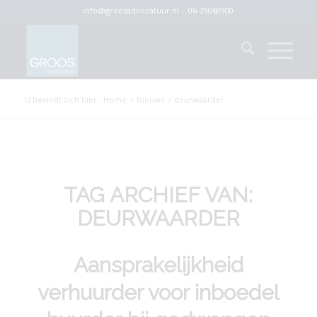
info@groosadvocatuur.nl
–
06-29060900
U bevindt zich hier:
Home
/
Nieuws
/
deurwaarder
TAG ARCHIEF VAN:
DEURWAARDER
Aansprakelijkheid
verhuurder voor inboedel