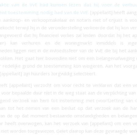
sakte van de VvE had kunnen lezen dat hij voor de verhuu
nt toestemming nodig had van de VvE
. [appellant] heeft aan
e aankoop- en verkoopmakelaar en notaris niet of onjuist is voo
ekocht terwijl hij in de veronderstelling verkeerde dat hij kon ve
aangevoerd dat hij financieel verlies zal leiden doordat hij het 
ger) kan verhuren en de woningmarkt inmiddels is inge
eden liggen niet in de invloedssfeer van de VvE die bij het aa
trokken. Het gaat hier bovendien niet om een belangenafweging
r redelijke grond de toestemming kon weigeren. Aan het voorg
 [appellant] zijn huurders zorgvuldig selecteert.
eeft [appellant] verzocht om voor recht te verklaren dat een 
 voor bepaalde duur niet in de weg staat aan de verplichting va
lgend verzoek van hem tot instemming met (voortzetting van 
aan tot het nemen van een besluit op dat verzoek aan de ha
van de op dat moment bestaande omstandigheden en belangen.
or heeft overwogen, kan het verzoek van [appellant] om een 
 niet worden toegewezen. Gelet daarop kan deze gevraagde verk