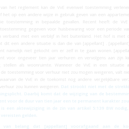
van het reglement kan de VvE evenwel toestemming verlene
f het op een andere wijze in gebruik geven van een appartem
die toestemming in bepaalde gevallen. Recent heeft de Vv
 toestemming gegeven voor huisbewaring voor een periode va
n verband met een verblijf in het buitenland. Het hof is met
t dit een andere situatie is dan die van [appellant] . [appellant
t namelijk niet gekocht om er zelf in te gaan wonen. [appella
t voor ongeveer tien jaar verhuren en vervolgens aan zijn k
ng stellen als woonruimte. Wanneer de VvE in een situatie a
] de toestemming voor verhuur niet zou mogen weigeren, valt niet
waarvan de VvE in de toekomst nog andere vergelijkbare ve
e) verhuur zou kunnen weigeren.
Dat strookt niet met de strekk
ingsplicht. Daarbij komt dat de wijziging van de bestemmi
t voor de duur van tien jaar een te permanent karakter zou 
 is een aktewijziging in de zin van artikel 5:139 BW nodig
 vereisten gelden.
s van belang dat [appellant] voorafgaand aan de k