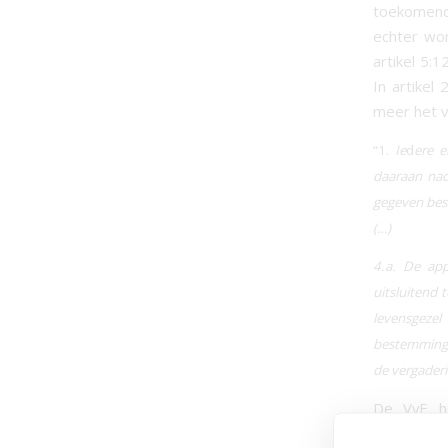
toekomende
echter wor
artikel 5:
In artikel
meer het v
“1.
Ie
d
ere e
daaraan nad
gegeven bes
(…)
4.a. De ap
uitsluitend 
levensgeze
bestemming i
de vergader
De VvE he
verwijzing