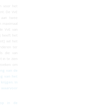
n voor het
ent. De VvE
E aan twee
n maximaal
 de VvE van
] heeft het
nt] wil het
inderen ter
ls die van
 in te zien
rzoeken om
ing van de
ng van het
krijgen. In
, waarvoor
oop in de