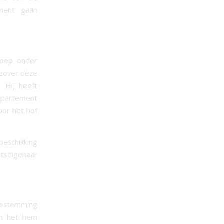
ement gaan
roep onder
 zover deze
 Hij heeft
ppartement
oor het hof
beschikking
ntseigenaar
oestemming
om het hem