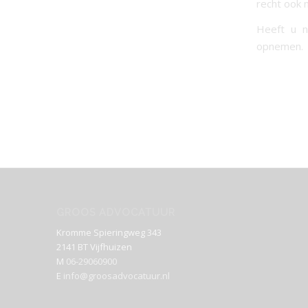
recht ook 
Heeft u n
opnemen.
GROOS ADVOCATUUR
Kromme Spieringweg 343
2141 BT Vijfhuizen
M
06-29060900
E
info@groosadvocatuur.nl