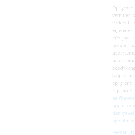
Op grond 
verhuren o
verleent 
eigenaren
één jaar i
oordeel da
appartemen
appartemen
beschikki
[appellant
op grond 
(tijdelijk
zelfbewon
appartemen
dat geval
specifieke
Verder i