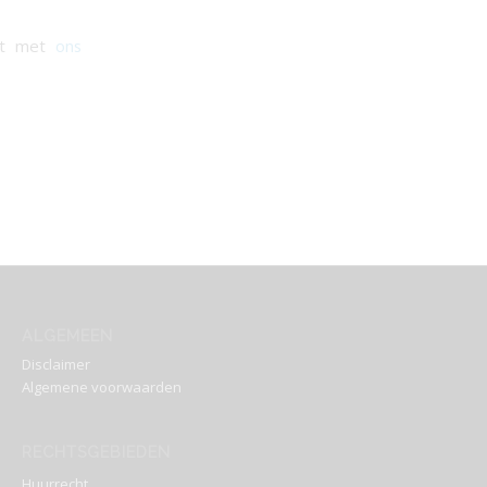
act met
ons
ALGEMEEN
Disclaimer
Algemene voorwaarden
RECHTSGEBIEDEN
Huurrecht