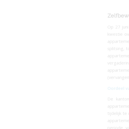
Zelfbewo
Op 27 jun
kwestie ov
apparteme
splitsing,
apparteme
vergaderi
apparteme
(vervangen
Oordeel v
De kanton
apparteme
tijdelijk 
apparteme
periode v