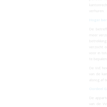
kantonrec
verhuren.
Hoger ber
De betref
meer verzo
betrekkin
verzocht 
voor in to
te bepalen 
De VvE hee
van de kan
alsnog af t
Oordeel G
De appart
van de Vv