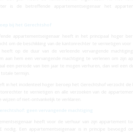
hter is de betreffende appartementseigenaar het appart
oep bij het Gerechtshof
fende appartementseigenaar heeft in het principaal hoger be
cht om de beschikking van de kantonrechter te vernietigen voor
g heeft op de duur van de verleende vervangende machtiging.
om aan hem een vervangende machtiging te verlenen om zijn a
taal een periode van tien jaar te mogen verhuren, dan wel een d
totale termijn.
ft in het incidenteel hoger beroep het Gerechtshof verzocht de 
tonrechter te vernietigen en alle verzoeken van de apparteme
e wijzen of niet-ontvankelijk te verklaren.
erechtshof: geen vervangende machtiging
ementseigenaar heeft voor de verhuur van zijn appartement t
E nodig. Een appartementseigenaar is in principe bevoegd 