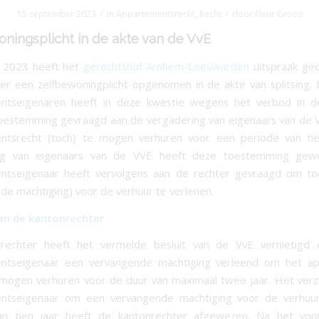
/
/
15 september 2023
in
Appartementsrecht
,
Recht
door
Fleur Groos
ningsplicht in de akte van de VvE
i 2023 heeft het
gerechtshof Arnhem-Leeuwarden
uitspraak ged
er een zelfbewoningplicht opgenomen in de akte van splitsing.
ntseigenaren heeft in deze kwestie wegens het verbod in d
 toestemming gevraagd aan de vergadering van eigenaars van de
ntsrecht (toch) te mogen verhuren voor een periode van tie
ng van eigenaars van de VVE heeft deze toestemming gew
ntseigenaar heeft vervolgens aan de rechter gevraagd om t
de machtiging) voor de verhuur te verlenen.
an de kantonrechter
rechter heeft het vermelde besluit van de VvE vernietigd
ntseigenaar een vervangende machtiging verleend om het a
te mogen verhuren voor de duur van maximaal twee jaar. Het ver
ntseigenaar om een vervangende machtiging voor de verhuu
an tien jaar heeft de kantonrechter afgewezen. Na het von