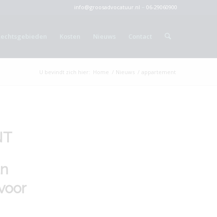
info@groosadvocatuur.nl
–
06-29060900
Rechtsgebieden
Kosten
Nieuws
Contact
U bevindt zich hier:
Home
/
Nieuws
/
appartement
NT
an
voor