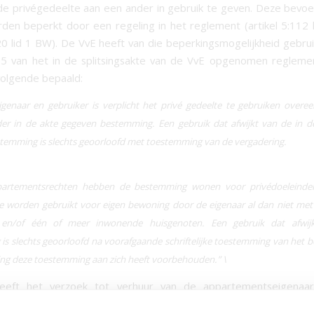
 privégedeelte aan een ander in gebruik te geven. Deze bevo
den beperkt door een regeling in het reglement (artikel 5:112 
120 lid 1 BW). De VvE heeft van die beperkingsmogelijkheid gebru
 25 van het in de splitsingsakte van de VvE opgenomen regleme
olgende bepaald:
igenaar en gebruiker is verplicht het privé gedeelte te gebruiken overe
er in de akte gegeven bestemming. Een gebruik dat afwijkt van de in d
temming is slechts geoorloofd met toestemming van de vergadering.
partementsrechten hebben de bestemming wonen voor privédoeleinde
te worden gebruikt voor eigen bewoning door de eigenaar al dan niet met
l en/of één of meer inwonende huisgenoten. Een gebruik dat afwij
s slechts geoorloofd na voorafgaande schriftelijke toestemming van het be
ing deze toestemming aan zich heeft voorbehouden.”
\
eft het verzoek tot verhuur van de appartementseigena
 naar artikel 25 van het reglement afgewezen.