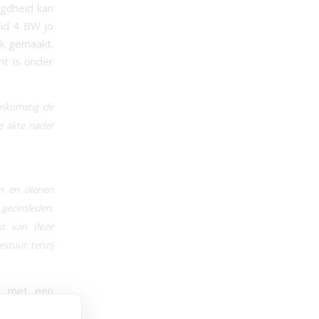
egdheid kan
lid 4 BW jo
ik gemaakt.
nt is onder
enkomstig de
e akte nader
n en dienen
 gezinsleden,
kt van deze
stuur, tenzij
ar met een