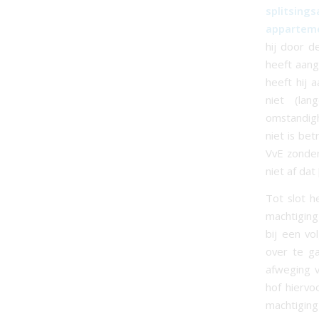
splitsing
apparteme
hij door d
heeft aang
heeft hij 
niet (lan
omstandigh
niet is be
VvE zonde
niet af dat
Tot slot h
machtiging
bij een vo
over te g
afweging 
hof hiervo
machtiging