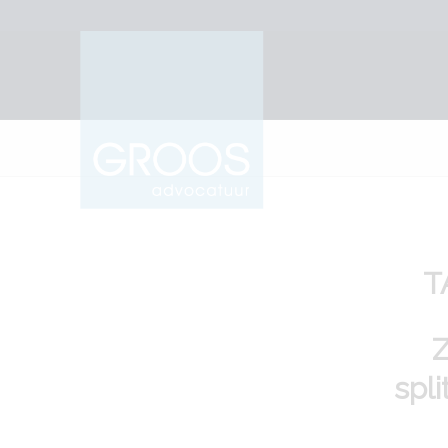
T
Z
spl