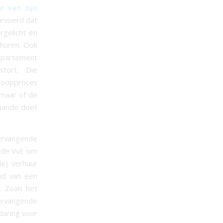
r van zijn
gevoerd dat
rgelicht en
rhuren. Ook
appartement
stort. Die
nkoopproces
 maar of de
aande doet
vervangende
n de VvE om
de) verhuur
nd van een
 Zoals het
vervangende
laring voor