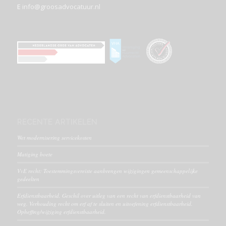
E
info@groosadvocatuur.nl
RECENTE ARTIKELEN
Wet modernisering servicekosten
Matiging boete
VvE recht: Toestemmingsvereiste aanbrengen wijzigingen gemeenschappelijke
gedeelten
Erfdienstbaarheid. Geschil over uitleg van een recht van erfdienstbaarheid van
weg. Verhouding recht om erf af te sluiten en uitoefening erfdienstbaarheid.
Opheffing/wijziging erfdienstbaarheid.