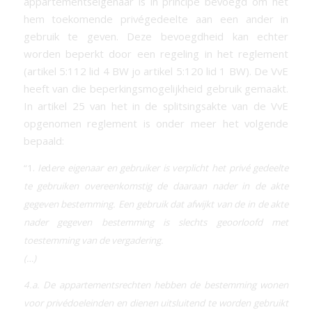
appartementseigenaar is in principe bevoegd om het
hem toekomende privégedeelte aan een ander in
gebruik te geven. Deze bevoegdheid kan echter
worden beperkt door een regeling in het reglement
(artikel 5:112 lid 4 BW jo artikel 5:120 lid 1 BW). De VvE
heeft van die beperkingsmogelijkheid gebruik gemaakt.
In artikel 25 van het in de splitsingsakte van de VvE
opgenomen reglement is onder meer het volgende
bepaald:
“1.
Ie
d
ere eigenaar en gebruiker is verplicht het privé gedeelte
te gebruiken overeenkomstig de daaraan nader in de akte
gegeven bestemming. Een gebruik dat afwijkt van de in de akte
nader gegeven bestemming is slechts geoorloofd met
toestemming van de vergadering.
(…)
4.a. De appartementsrechten hebben de bestemming wonen
voor privédoeleinden en dienen uitsluitend te worden gebruikt