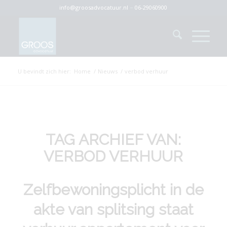
info@groosadvocatuur.nl
–
06-29060900
U bevindt zich hier:
Home
/
Nieuws
/
verbod verhuur
TAG ARCHIEF VAN:
VERBOD VERHUUR
Zelfbewoningsplicht in de
akte van splitsing staat