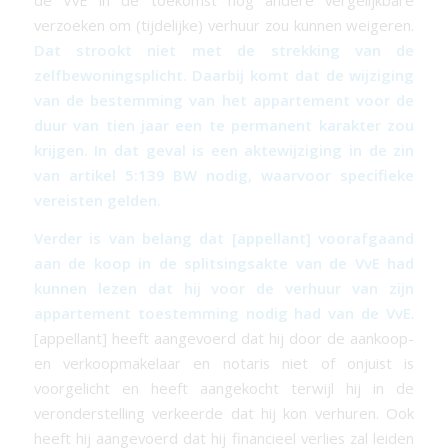
de VvE in de toekomst nog andere vergelijkbare
verzoeken om (tijdelijke) verhuur zou kunnen weigeren.
Dat strookt niet met de strekking van de
zelfbewoningsplicht. Daarbij komt dat de wijziging
van de bestemming van het appartement voor de
duur van tien jaar een te permanent karakter zou
krijgen. In dat geval is een aktewijziging in de zin
van artikel 5:139 BW nodig, waarvoor specifieke
vereisten gelden.
Verder is van belang dat [appellant] voorafgaand
aan de koop in de splitsingsakte van de VvE had
kunnen lezen dat hij voor de verhuur van zijn
appartement toestemming nodig had van de VvE
.
[appellant] heeft aangevoerd dat hij door de aankoop-
en verkoopmakelaar en notaris niet of onjuist is
voorgelicht en heeft aangekocht terwijl hij in de
veronderstelling verkeerde dat hij kon verhuren. Ook
heeft hij aangevoerd dat hij financieel verlies zal leiden