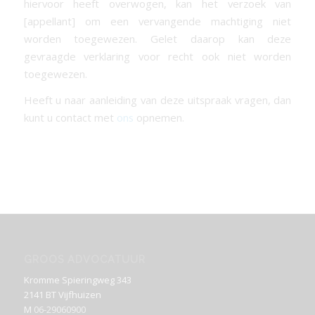
hiervoor heeft overwogen, kan het verzoek van
[appellant] om een vervangende machtiging niet
worden toegewezen. Gelet daarop kan deze
gevraagde verklaring voor recht ook niet worden
toegewezen.
Heeft u naar aanleiding van deze uitspraak vragen, dan
kunt u contact met
ons
opnemen.
GROOS ADVOCATUUR
Kromme Spieringweg 343
2141 BT Vijfhuizen
M
06-29060900