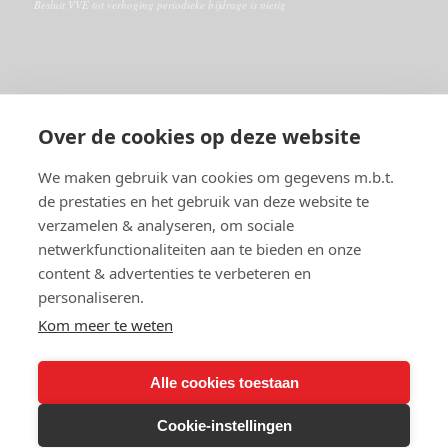
Besluit VVE tot verhoging periodieke bijdrage is nietig
ALGEMEEN
Over de cookies op deze website
Disclaimer
Algemene voorwaarden
We maken gebruik van cookies om gegevens m.b.t.
de prestaties en het gebruik van deze website te
verzamelen & analyseren, om sociale
RECHTSGEBIEDEN
netwerkfunctionaliteiten aan te bieden en onze
Huurrecht
content & advertenties te verbeteren en
VVE- en Appartementsrecht
personaliseren.
Burenrecht en erfdienstbaarheden
Vastgoedrecht
Kom meer te weten
Alle cookies toestaan
Cookie-instellingen
© 2026 Copyright - Fleur Groos