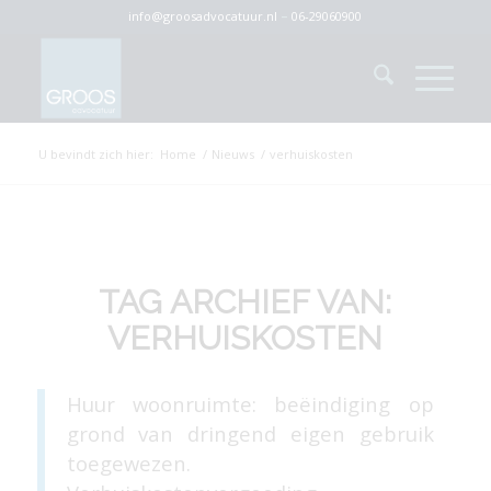
info@groosadvocatuur.nl
–
06-29060900
U bevindt zich hier:
Home
/
Nieuws
/
verhuiskosten
TAG ARCHIEF VAN:
VERHUISKOSTEN
Huur woonruimte: beëindiging op
grond van dringend eigen gebruik
toegewezen.