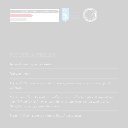
RECENTE ARTIKELEN
Wet modernisering servicekosten
Matiging boete
VvE recht: Toestemmingsvereiste aanbrengen wijzigingen gemeenschappelijke
gedeelten
Erfdienstbaarheid. Geschil over uitleg van een recht van erfdienstbaarheid van
weg. Verhouding recht om erf af te sluiten en uitoefening erfdienstbaarheid.
Opheffing/wijziging erfdienstbaarheid.
Besluit VVE tot verhoging periodieke bijdrage is nietig