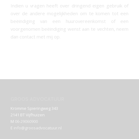
Indien u vragen heeft over dringend eigen gebruik of
over de andere mogelijkheden om te komen tot een
beëindiging van een huurovereenkomst of een
voorgenomen beëindiging wenst aan te vechten, neem
dan contact met mij op.
GROOS ADVOCATUUR
Kromme Spieringweg 343
2141 BT Vijfhuizen
M
06-29060900
E
info@groosadvocatuur.nl