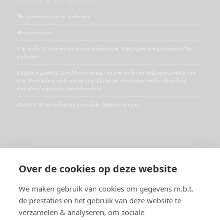
RECENTE ARTIKELEN
Wet modernisering servicekosten
Matiging boete
VvE recht: Toestemmingsvereiste aanbrengen wijzigingen gemeenschappelijke
gedeelten
Erfdienstbaarheid. Geschil over uitleg van een recht van erfdienstbaarheid van
weg. Verhouding recht om erf af te sluiten en uitoefening erfdienstbaarheid.
Opheffing/wijziging erfdienstbaarheid.
Besluit VVE tot verhoging periodieke bijdrage is nietig
ALGEMEEN
Over de cookies op deze website
Disclaimer
Algemene voorwaarden
We maken gebruik van cookies om gegevens m.b.t.
de prestaties en het gebruik van deze website te
verzamelen & analyseren, om sociale
RECHTSGEBIEDEN