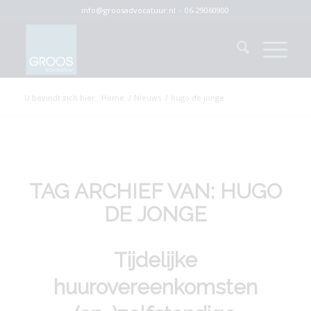
info@groosadvocatuur.nl
–
06-29060900
U bevindt zich hier:
Home
/
Nieuws
/
hugo de jonge
TAG ARCHIEF VAN:
HUGO
DE JONGE
Tijdelijke
huurovereenkomsten