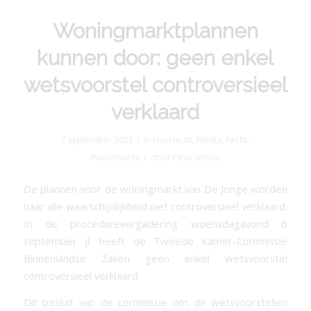
Woningmarktplannen
kunnen door: geen enkel
wetsvoorstel controversieel
verklaard
/
7 september 2023
in
Huurrecht
,
Media
,
Recht
,
/
Woonruimte
door
Fleur Groos
De plannen voor de woningmarkt van De Jonge worden
naar alle waarschijnlijkheid niet controversieel verklaard.
In de procedurevergadering woensdagavond 6
september jl. heeft de Tweede Kamer-Commissie
Binnenlandse Zaken geen enkel wetsvoorstel
controversieel verklaard.
Dit besluit van de commissie om de wetsvoorstellen