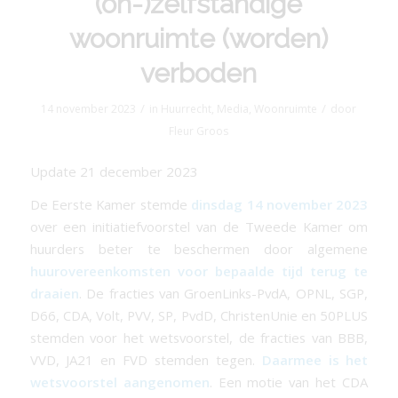
(on-)zelfstandige
woonruimte (worden)
verboden
/
/
14 november 2023
in
Huurrecht
,
Media
,
Woonruimte
door
Fleur Groos
Update 21 december 2023
De Eerste Kamer stemde
dinsdag 14 november
2023
over een initiatiefvoorstel van de Tweede Kamer om
huurders beter te beschermen door algemene
huurovereenkomsten voor bepaalde tijd terug te
draaien
. De fracties van GroenLinks-PvdA, OPNL, SGP,
D66, CDA, Volt, PVV, SP, PvdD, ChristenUnie en 50PLUS
stemden voor het wetsvoorstel, de fracties van BBB,
VVD, JA21 en FVD stemden tegen.
Daarmee is het
wetsvoorstel aangenomen
. Een motie van het CDA