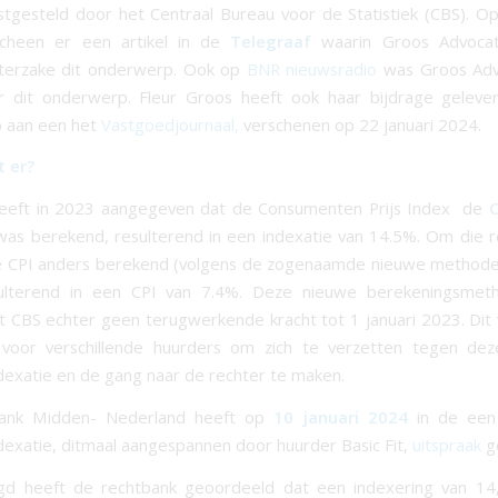
stgesteld door het Centraal Bureau voor de Statistiek (CBS). Op
cheen er een artikel in de
Telegraaf
waarin Groos Advocat
 terzake dit onderwerp. Ook op
BNR nieuwsradio
was Groos Adv
r dit onderwerp. Fleur Groos heeft ook haar bijdrage gelever
 aan een het
Vastgoedjournaal,
verschenen op 22 januari 2024.
t er?
eeft in 2023 aangegeven dat de Consumenten Prijs Index de
C
was berekend, resulterend in een indexatie van 14.5%. Om die 
 CPI anders berekend (volgens de zogenaamde nieuwe methode)
ulterend in een CPI van 7.4%. Deze nieuwe berekeningsmet
t CBS echter geen terugwerkende kracht tot 1 januari 2023. Di
g voor verschillende huurders om zich te verzetten tegen de
ndexatie en de gang naar de rechter te maken.
ank Midden- Nederland heeft op
10 januari 2024
in de een
ndexatie, ditmaal aangespannen door huurder Basic Fit,
uitspraak
g
gd heeft de rechtbank geoordeeld dat een indexering van 1