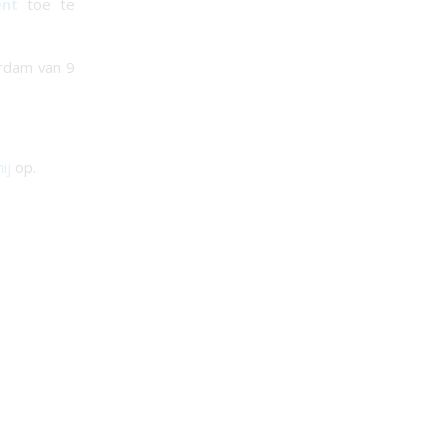
ent
toe te
rdam van 9
ij
op.