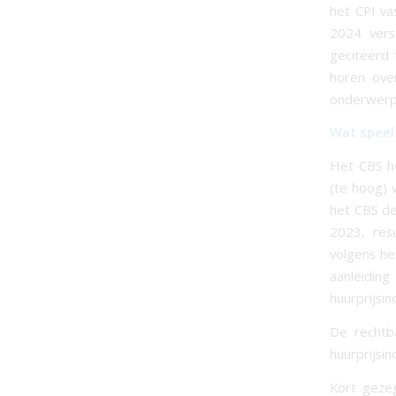
het CPI va
2024 vers
geciteerd
horen ove
onderwerp
Wat speel
Het CBS h
(te hoog) 
het CBS de
2023, res
volgens he
aanleidin
huurprijsi
De rechtb
huurprijsi
Kort geze