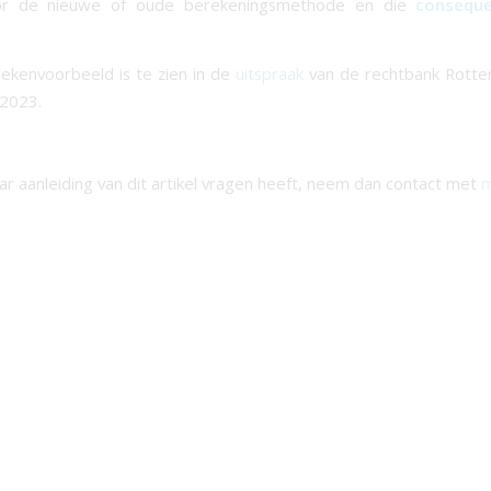
or de nieuwe of oude berekeningsmethode en die
consequ
ekenvoorbeeld is te zien in de
uitspraak
van de rechtbank Rotte
2023.
aar aanleiding van dit artikel vragen heeft, neem dan contact met
m