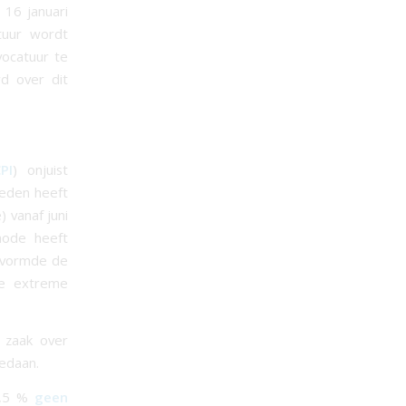
 16 januari
uur wordt
ocatuur te
d over dit
PI
) onjuist
reden heeft
 vanaf juni
hode heeft
t vormde de
ze extreme
 zaak over
edaan.
4,5 %
geen