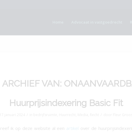
Home
Advocaat in vastgoedrecht
 ARCHIEF VAN:
ONAANVAARDB
Huurprijsindexering Basic Fit
/
/
17 januari 2024
in
bedrijfsruimte
,
Huurrecht
,
Media
,
Recht
door
Fleur Groo
hreef ik op deze website al een
artikel
over de huurprijsindexer