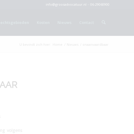
info@groosadvocatuur.nl
–
06-29060900
Rechtsgebieden
Kosten
Nieuws
Contact
U bevindt zich hier:
Home
/
Nieuws
/
onaanvaardbaar
AAR
s
ing volgens