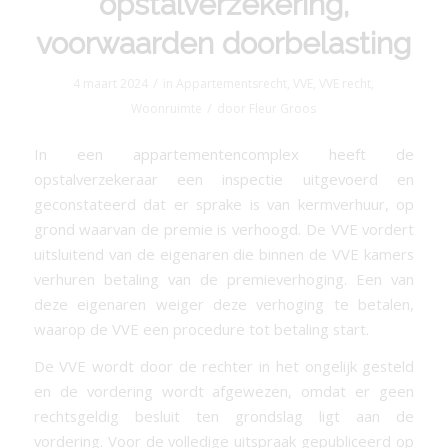
opstalverzekering,
voorwaarden doorbelasting
/
4 maart 2024
in
Appartementsrecht
,
VVE
,
VVE recht
,
/
Woonruimte
door
Fleur Groos
In een appartementencomplex heeft de
opstalverzekeraar een inspectie uitgevoerd en
geconstateerd dat er sprake is van kermverhuur, op
grond waarvan de premie is verhoogd. De VVE vordert
uitsluitend van de eigenaren die binnen de VVE kamers
verhuren betaling van de premieverhoging. Een van
deze eigenaren weiger deze verhoging te betalen,
waarop de VVE een procedure tot betaling start.
De VVE wordt door de rechter in het ongelijk gesteld
en de vordering wordt afgewezen, omdat er geen
rechtsgeldig besluit ten grondslag ligt aan de
vordering. Voor de volledige uitspraak gepubliceerd op