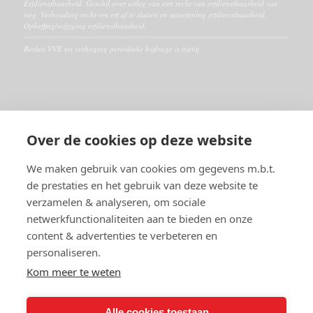
Erfdienstbaarheid. Geschil over uitleg van een recht van erfdienstbaarheid van
weg. Verhouding recht om erf af te sluiten en uitoefening erfdienstbaarheid.
Opheffing/wijziging erfdienstbaarheid.
Besluit VVE tot verhoging periodieke bijdrage is nietig
ALGEMEEN
Over de cookies op deze website
Disclaimer
Algemene voorwaarden
We maken gebruik van cookies om gegevens m.b.t.
de prestaties en het gebruik van deze website te
verzamelen & analyseren, om sociale
RECHTSGEBIEDEN
netwerkfunctionaliteiten aan te bieden en onze
Huurrecht
content & advertenties te verbeteren en
VVE- en Appartementsrecht
personaliseren.
Burenrecht en erfdienstbaarheden
Vastgoedrecht
Kom meer te weten
Alle cookies toestaan