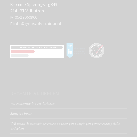
Kromme Spieringweg 343
2141 BT Vijfhuizen
M
06-29060900
E
info@groosadvocatuur.nl
RECENTE ARTIKELEN
Wet modernisering servicekosten
Matiging boete
VvE recht: Toestemmingsvereiste aanbrengen wijzigingen gemeenschappelijke
gedeelten