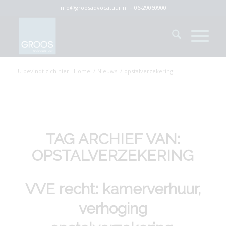
info@groosadvocatuur.nl
–
06-29060900
U bevindt zich hier:
Home
/
Nieuws
/
opstalverzekering
TAG ARCHIEF VAN:
OPSTALVERZEKERING
VVE recht: kamerverhuur,
verhoging