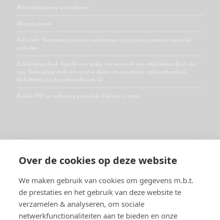
Wet modernisering servicekosten
Matiging boete
VvE recht: Toestemmingsvereiste aanbrengen wijzigingen gemeenschappelijke
gedeelten
Erfdienstbaarheid. Geschil over uitleg van een recht van erfdienstbaarheid van
weg. Verhouding recht om erf af te sluiten en uitoefening erfdienstbaarheid.
Opheffing/wijziging erfdienstbaarheid.
Besluit VVE tot verhoging periodieke bijdrage is nietig
ALGEMEEN
Over de cookies op deze website
Disclaimer
Algemene voorwaarden
We maken gebruik van cookies om gegevens m.b.t.
de prestaties en het gebruik van deze website te
verzamelen & analyseren, om sociale
RECHTSGEBIEDEN
netwerkfunctionaliteiten aan te bieden en onze
Huurrecht