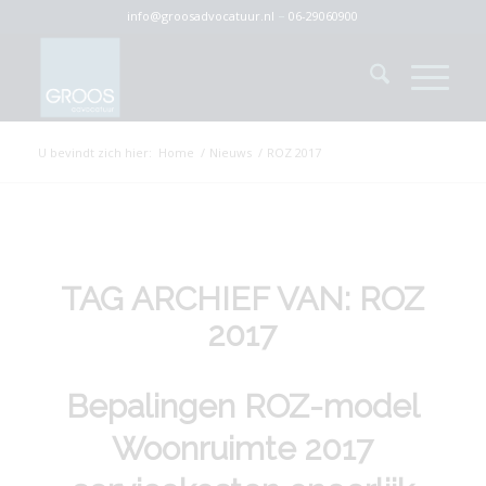
info@groosadvocatuur.nl
–
06-29060900
U bevindt zich hier:
Home
/
Nieuws
/
ROZ 2017
TAG ARCHIEF VAN:
ROZ
2017
Bepalingen ROZ-model
Woonruimte 2017