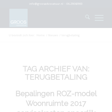
info@groosadvocatuur.nl
–
06-29060900
U bevindt zich hier:
Home
/
Nieuws
/
terugbetaling
TAG ARCHIEF VAN:
TERUGBETALING
Bepalingen ROZ-model
Woonruimte 2017