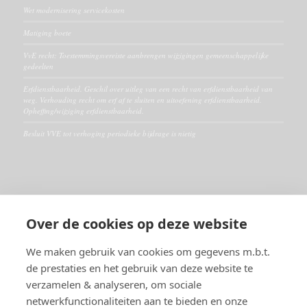
Wet modernisering servicekosten
Matiging boete
VvE recht: Toestemmingsvereiste aanbrengen wijzigingen gemeenschappelijke
gedeelten
Erfdienstbaarheid. Geschil over uitleg van een recht van erfdienstbaarheid van
weg. Verhouding recht om erf af te sluiten en uitoefening erfdienstbaarheid.
Opheffing/wijziging erfdienstbaarheid.
Besluit VVE tot verhoging periodieke bijdrage is nietig
ALGEMEEN
Over de cookies op deze website
Disclaimer
Algemene voorwaarden
We maken gebruik van cookies om gegevens m.b.t.
de prestaties en het gebruik van deze website te
verzamelen & analyseren, om sociale
RECHTSGEBIEDEN
netwerkfunctionaliteiten aan te bieden en onze
Huurrecht