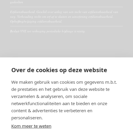
gedeelten
Erfdienstbaarheid. Geschil over uitleg van een recht van erfdienstbaarheid van
weg. Verhouding recht om erf af te sluiten en uitoefening erfdienstbaarheid.
Opheffing/wijziging erfdienstbaarheid.
Besluit VVE tot verhoging periodieke bijdrage is nietig
ALGEMEEN
Over de cookies op deze website
Disclaimer
Algemene voorwaarden
We maken gebruik van cookies om gegevens m.b.t.
de prestaties en het gebruik van deze website te
verzamelen & analyseren, om sociale
RECHTSGEBIEDEN
netwerkfunctionaliteiten aan te bieden en onze
Huurrecht
content & advertenties te verbeteren en
VVE- en Appartementsrecht
personaliseren.
Burenrecht en erfdienstbaarheden
Vastgoedrecht
Kom meer te weten