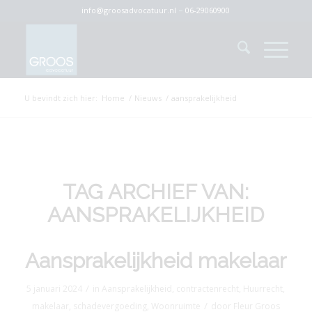
info@groosadvocatuur.nl
–
06-29060900
U bevindt zich hier:
Home
/
Nieuws
/
aansprakelijkheid
TAG ARCHIEF VAN:
AANSPRAKELIJKHEID
Aansprakelijkheid makelaar
/
5 januari 2024
in
Aansprakelijkheid
,
contractenrecht
,
Huurrecht
,
/
makelaar
,
schadevergoeding
,
Woonruimte
door
Fleur Groos