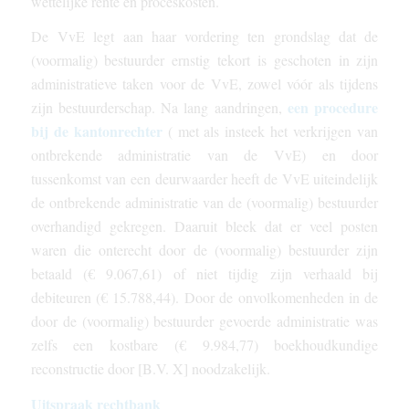
wettelijke rente en proceskosten.
De
VvE
legt aan haar vordering ten grondslag dat de
(voormalig) bestuurder ernstig tekort is geschoten in zijn
administratieve taken voor de
VvE
, zowel vóór als tijdens
een procedure
zijn bestuurderschap. Na lang aandringen,
bij de kantonrechter
( met als insteek het verkrijgen van
ontbrekende administratie van de
VvE)
en door
tussenkomst van een deurwaarder heeft de
VvE
uiteindelijk
de ontbrekende administratie van de (voormalig) bestuurder
overhandigd gekregen. Daaruit bleek dat er veel posten
waren die onterecht door de (voormalig) bestuurder zijn
betaald (€ 9.067,61) of niet tijdig zijn verhaald bij
debiteuren (€ 15.788,44). Door de onvolkomenheden in de
door de (voormalig) bestuurder gevoerde administratie was
zelfs een kostbare (€ 9.984,77) boekhoudkundige
reconstructie door [B.V. X] noodzakelijk.
Uitspraak rechtbank