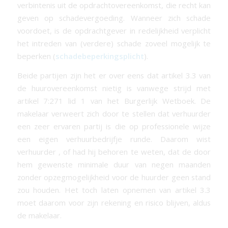
verbintenis uit de opdrachtovereenkomst, die recht kan
geven op schadevergoeding. Wanneer zich schade
voordoet, is de opdrachtgever in redelijkheid verplicht
het intreden van (verdere) schade zoveel mogelijk te
beperken (
schadebeperkingsplicht
).
Beide partijen zijn het er over eens dat artikel 3.3 van
de huurovereenkomst nietig is vanwege strijd met
artikel 7:271 lid 1 van het Burgerlijk Wetboek. De
makelaar verweert zich door te stellen dat verhuurder
een zeer ervaren partij is die op professionele wijze
een eigen verhuurbedrijfje runde. Daarom wist
verhuurder , of had hij behoren te weten, dat de door
hem gewenste minimale duur van negen maanden
zonder opzegmogelijkheid voor de huurder geen stand
zou houden. Het toch laten opnemen van artikel 3.3
moet daarom voor zijn rekening en risico blijven, aldus
de makelaar.