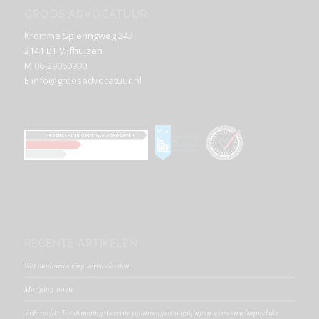
GROOS ADVOCATUUR
Kromme Spieringweg 343
2141 BT Vijfhuizen
M
06-29060900
E
info@groosadvocatuur.nl
RECENTE ARTIKELEN
Wet modernisering servicekosten
Matiging boete
VvE recht: Toestemmingsvereiste aanbrengen wijzigingen gemeenschappelijke