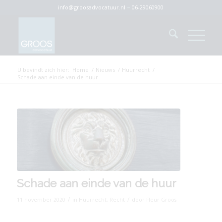
info@groosadvocatuur.nl
–
06-29060900
U bevindt zich hier:
Home
/
Nieuws
/
Huurrecht
/
Schade aan einde van de huur
Schade aan einde van de huur
/
/
11 november 2020
in
Huurrecht
,
Recht
door
Fleur Groos