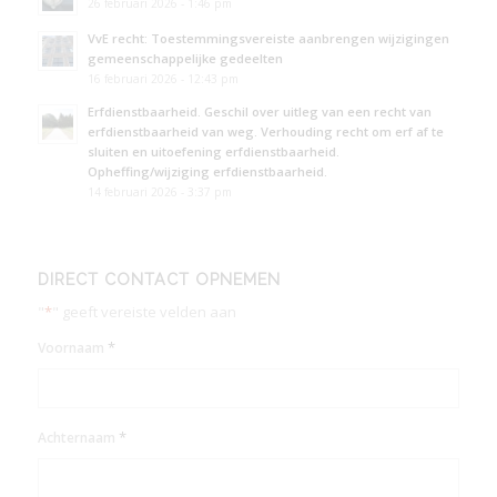
26 februari 2026 - 1:46 pm
VvE recht: Toestemmingsvereiste aanbrengen wijzigingen
gemeenschappelijke gedeelten
16 februari 2026 - 12:43 pm
Erfdienstbaarheid. Geschil over uitleg van een recht van
erfdienstbaarheid van weg. Verhouding recht om erf af te
sluiten en uitoefening erfdienstbaarheid.
Opheffing/wijziging erfdienstbaarheid.
14 februari 2026 - 3:37 pm
DIRECT CONTACT OPNEMEN
"
*
" geeft vereiste velden aan
*
Voornaam
*
Achternaam