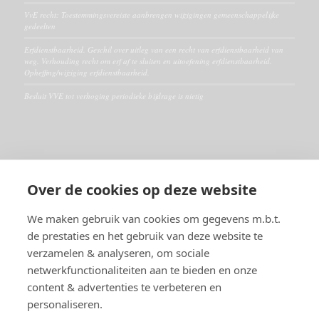
VvE recht: Toestemmingsvereiste aanbrengen wijzigingen gemeenschappelijke
gedeelten
Erfdienstbaarheid. Geschil over uitleg van een recht van erfdienstbaarheid van
weg. Verhouding recht om erf af te sluiten en uitoefening erfdienstbaarheid.
Opheffing/wijziging erfdienstbaarheid.
Besluit VVE tot verhoging periodieke bijdrage is nietig
ALGEMEEN
Over de cookies op deze website
Disclaimer
Algemene voorwaarden
We maken gebruik van cookies om gegevens m.b.t.
de prestaties en het gebruik van deze website te
verzamelen & analyseren, om sociale
RECHTSGEBIEDEN
netwerkfunctionaliteiten aan te bieden en onze
Huurrecht
content & advertenties te verbeteren en
VVE- en Appartementsrecht
personaliseren.
Burenrecht en erfdienstbaarheden