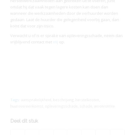
herstelwerkzaamheden aan gebreken uit te voeren, juist
omdat hij dat vaak tegen lagere kosten kan doen dan
wanneer die werkzaamheden door de verhuurder worden
gedaan. Laat de huurder die gelegenheid voorbij gaan, dan
komt dat voor zijn risico.
Verwacht u of is er sprake van opleveringsschade, neem dan
vrijblijvend contact met
mij
op.
Tags:
aansprakelijkheid
,
beschrijving
,
herstelkosten
,
huurovereenkomst
,
opleveringsschade
,
schade
,
woonruimte
Deel dit stuk