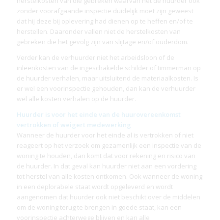
herstelkosten van die gebreken waarvan het de huurder ook
zonder voorafgaande inspectie duidelijk moet zijn geweest
dat hij deze bij oplevering had dienen op te heffen en/of te
herstellen. Daaronder vallen niet de herstelkosten van
gebreken die het gevolg zijn van slijtage en/of ouderdom.
Verder kan de verhuurder niet het arbeidsloon of de
inleenkosten van de ingeschakelde schilder of timmerman op
de huurder verhalen, maar uitsluitend de materiaalkosten. Is
er wel een voorinspectie gehouden, dan kan de verhuurder
wel alle kosten verhalen op de huurder.
Huurder is voor het einde van de huurovereenkomst
vertrokken of weigert medewerking
Wanneer de huurder voor het einde al is vertrokken of niet
reageert op het verzoek om gezamenlijk een inspectie van de
woning te houden, dan komt dat voor rekening en risico van
de huurder. In dat geval kan huurder niet aan een vordering
tot herstel van alle kosten ontkomen. Ook wanneer de woning
in een deplorabele staat wordt opgeleverd en wordt
aangenomen dat huurder ook niet beschikt over de middelen
om de woning terug te brengen in goede staat, kan een
voorinspectie achterwege blijven en kan alle