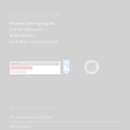
GROOS ADVOCATUUR
Kromme Spieringweg 343
2141 BT Vijfhuizen
M
06-29060900
E
info@groosadvocatuur.nl
RECENTE ARTIKELEN
Wet modernisering servicekosten
Matiging boete