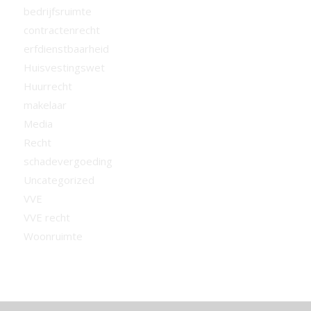
bedrijfsruimte
contractenrecht
erfdienstbaarheid
Huisvestingswet
Huurrecht
makelaar
Media
Recht
schadevergoeding
Uncategorized
VVE
VVE recht
Woonruimte