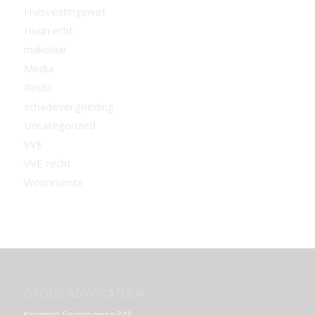
Huisvestingswet
Huurrecht
makelaar
Media
Recht
schadevergoeding
Uncategorized
VVE
VVE recht
Woonruimte
GROOS ADVOCATUUR
Kromme Spieringweg 343