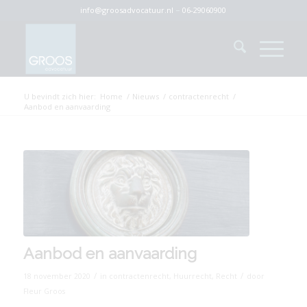
info@groosadvocatuur.nl
–
06-29060900
U bevindt zich hier:
Home
/
Nieuws
/
contractenrecht
/
Aanbod en aanvaarding
Aanbod en aanvaarding
/
/
18 november 2020
in
contractenrecht
,
Huurrecht
,
Recht
door
Fleur Groos