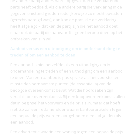
de andere partij anders wordt opgevat dan de verklarende
partij heeft bedoeld. Als die andere partij die verklaring in de
gegeven omstandigheden redelijkerwijze zo mocht opvatten
(gerechtvaardigd was), dan kan de partij die de verklaring
heeft afgelegd – dat kan de partij zijn die het aanbod doet,
maar ook de partij die aanvaardt – geen beroep doen op het
ontbreken van zijn wil.
Aanbod versus een uitnodiging om in onderhandeling te
treden of om een aanbod te doen
Een aanbod is niet hetzelfde als een uitnodiging om in
onderhandeling te treden of een uitnodiging om een aanbod
te doen. Van een aanbod is pas sprake als het voorstel ten
minste de voornaamste punten (de essentialia) van de
beoogde overeenkomst bevat. Wat die hoofdzaken zijn
verschilt per overeenkomst. Bij een koopovereenkomst zullen
dat in beginsel het voorwerp en de prijs zijn, maar dat hoeft
niet. Zo zal een reclamefolder waarin kantoorartikelen tegen
een bepaalde prijs worden aangeboden meestal gelden als
een aanbod.
Een advertentie waarin een woning tegen een bepaalde prijs