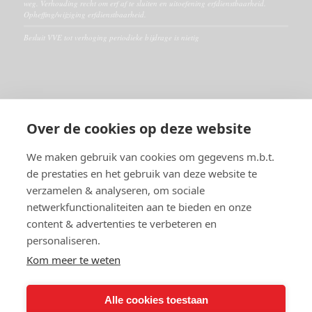
weg. Verhouding recht om erf af te sluiten en uitoefening erfdienstbaarheid.
Opheffing/wijziging erfdienstbaarheid.
Besluit VVE tot verhoging periodieke bijdrage is nietig
ALGEMEEN
Over de cookies op deze website
Disclaimer
Algemene voorwaarden
We maken gebruik van cookies om gegevens m.b.t.
de prestaties en het gebruik van deze website te
verzamelen & analyseren, om sociale
RECHTSGEBIEDEN
netwerkfunctionaliteiten aan te bieden en onze
Huurrecht
content & advertenties te verbeteren en
VVE- en Appartementsrecht
personaliseren.
Burenrecht en erfdienstbaarheden
Vastgoedrecht
Kom meer te weten
Alle cookies toestaan