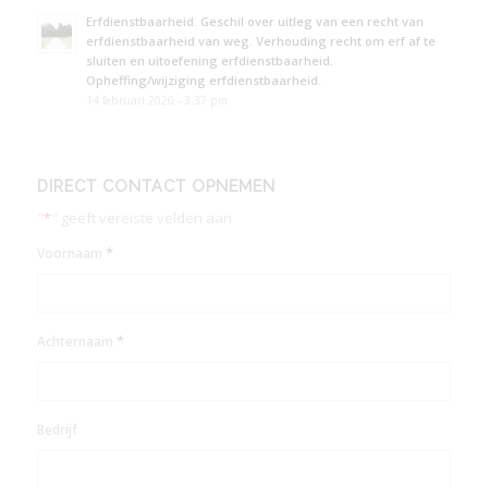
Erfdienstbaarheid. Geschil over uitleg van een recht van
erfdienstbaarheid van weg. Verhouding recht om erf af te
sluiten en uitoefening erfdienstbaarheid.
Opheffing/wijziging erfdienstbaarheid.
14 februari 2026 - 3:37 pm
DIRECT CONTACT OPNEMEN
"
*
" geeft vereiste velden aan
*
Voornaam
*
Achternaam
Bedrijf