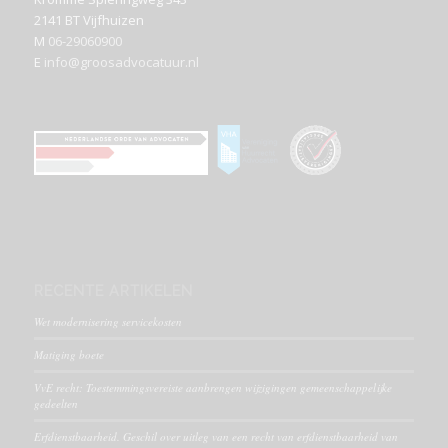
2141 BT Vijfhuizen
M
06-29060900
E
info@groosadvocatuur.nl
RECENTE ARTIKELEN
Wet modernisering servicekosten
Matiging boete
VvE recht: Toestemmingsvereiste aanbrengen wijzigingen gemeenschappelijke
gedeelten
Erfdienstbaarheid. Geschil over uitleg van een recht van erfdienstbaarheid van