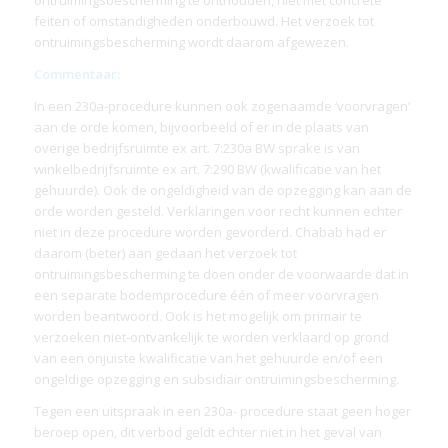
feiten of omstandigheden onderbouwd. Het verzoek tot
ontruimingsbescherming wordt daarom afgewezen.
Commentaar:
In een 230a-procedure kunnen ook zogenaamde ‘voorvragen’
aan de orde komen, bijvoorbeeld of er in de plaats van
overige bedrijfsruimte ex art. 7:230a BW sprake is van
winkelbedrijfsruimte ex art. 7:290 BW (kwalificatie van het
gehuurde). Ook de ongeldigheid van de opzegging kan aan de
orde worden gesteld. Verklaringen voor recht kunnen echter
niet in deze procedure worden gevorderd. Chabab had er
daarom (beter) aan gedaan het verzoek tot
ontruimingsbescherming te doen onder de voorwaarde dat in
een separate bodemprocedure één of meer voorvragen
worden beantwoord. Ook is het mogelijk om primair te
verzoeken niet-ontvankelijk te worden verklaard op grond
van een onjuiste kwalificatie van het gehuurde en/of een
ongeldige opzegging en subsidiair ontruimingsbescherming.
Tegen een uitspraak in een 230a- procedure staat geen hoger
beroep open, dit verbod geldt echter niet in het geval van