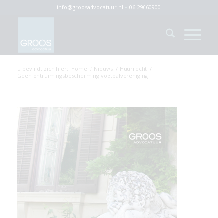
info@groosadvocatuur.nl
–
06-29060900
U bevindt zich hier:
Home
/
Nieuws
/
Huurrecht
/
Geen ontruimingsbescherming voetbalvereniging