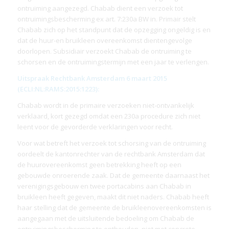
ontruiming aangezegd. Chabab dient een verzoek tot
ontruimingsbescherming ex art. 7:230a BW in. Primair stelt
Chabab zich op het standpunt dat de opzegging ongeldig is en
dat de huur-en bruikleen overeenkomst dientengevolge
doorlopen. Subsidiair verzoekt Chabab de ontruiming te
schorsen en de ontruimingstermijn met een jaar te verlengen.
Uitspraak Rechtbank Amsterdam 6 maart 2015
(ECLI:NL:RAMS:2015:1223):
Chabab wordt in de primaire verzoeken niet-ontvankelijk
verklaard, kort gezegd omdat een 230a procedure zich niet
leent voor de gevorderde verklaringen voor recht.
Voor wat betreft het verzoek tot schorsing van de ontruiming
oordeelt de kantonrechter van de rechtbank Amsterdam dat
de huurovereenkomst geen betrekking heeft op een
gebouwde onroerende zaak. Dat de gemeente daarnaast het
verenigingsgebouw en twee portacabins aan Chabab in
bruikleen heeft gegeven, maakt dit niet naders. Chabab heeft
haar stelling dat de gemeente de bruikleenovereenkomsten is
aangegaan met de uitsluitende bedoeling om Chabab de
ontruimingsbescherming te onthouden, niet met concrete