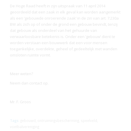
De Hoge Raad heeft in zijn uitspraak van 11 april 2014
geoordeeld dat een zaak in elk geval kan worden aangemerkt
als een ‘gebouwde onroerende zaak’ in de zin van art. 7:230a
BW als zich op of onder de grond een gebouw bevindt, tenzij
dat gebouw als onderdeel van het gehuurde van
verwaarloosbare betekenis is. Onder een ‘gebouw’ dient te
worden verstaan een bouwwerk dat een voor mensen
toegankelijke, overdekte, geheel of gedeeltelijk met wanden
omsloten ruimte vormt.
Meer weten?
Neem dan contact op.
Mr. F. Groos
Tags:
gebouwd
,
ontruimingsbescherming
,
speelveld
,
voetbalvereniging