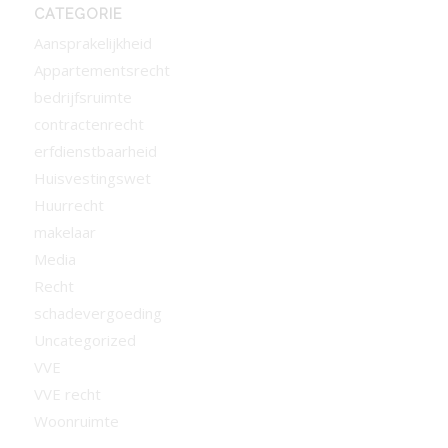
CATEGORIE
Aansprakelijkheid
Appartementsrecht
bedrijfsruimte
contractenrecht
erfdienstbaarheid
Huisvestingswet
Huurrecht
makelaar
Media
Recht
schadevergoeding
Uncategorized
VVE
VVE recht
Woonruimte