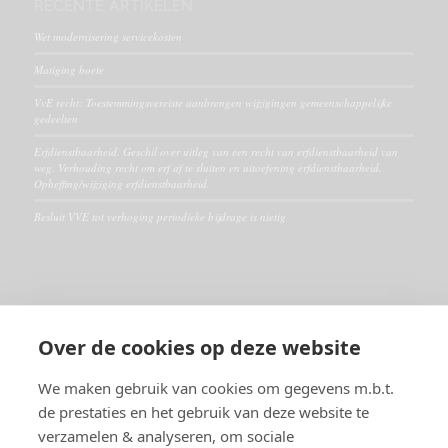
RECENTE ARTIKELEN
Wet modernisering servicekosten
Matiging boete
VvE recht: Toestemmingsvereiste aanbrengen wijzigingen gemeenschappelijke
gedeelten
Erfdienstbaarheid. Geschil over uitleg van een recht van erfdienstbaarheid van
weg. Verhouding recht om erf af te sluiten en uitoefening erfdienstbaarheid.
Opheffing/wijziging erfdienstbaarheid.
Besluit VVE tot verhoging periodieke bijdrage is nietig
ALGEMEEN
Over de cookies op deze website
Disclaimer
Algemene voorwaarden
We maken gebruik van cookies om gegevens m.b.t.
de prestaties en het gebruik van deze website te
verzamelen & analyseren, om sociale
RECHTSGEBIEDEN