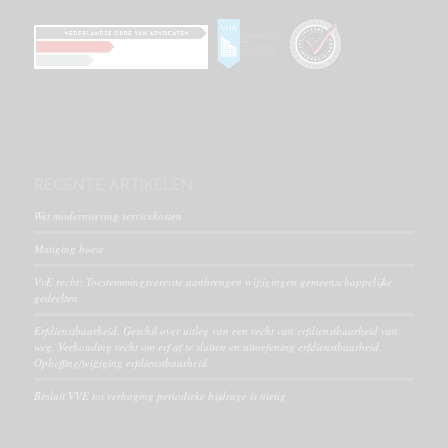
RECENTE ARTIKELEN
Wet modernisering servicekosten
Matiging boete
VvE recht: Toestemmingsvereiste aanbrengen wijzigingen gemeenschappelijke
gedeelten
Erfdienstbaarheid. Geschil over uitleg van een recht van erfdienstbaarheid van
weg. Verhouding recht om erf af te sluiten en uitoefening erfdienstbaarheid.
Opheffing/wijziging erfdienstbaarheid.
Besluit VVE tot verhoging periodieke bijdrage is nietig