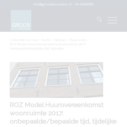
info@groosadvocatuur.nl
–
06-29060900
U bevindt zich hier:
Home
/
Nieuws
/
Huurrecht
/
ROZ Model Huurovereenkomst woonruimte 2017:
onbepaalde/bepaalde tijd, tijdelijke...
ROZ Model Huurovereenkomst
woonruimte 2017:
onbepaalde/bepaalde tijd, tijdelijke