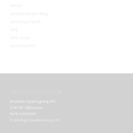
Recht
schadevergoeding
Uncategorized
VVE
VVE recht
Woonruimte
GROOS ADVOCATUUR
Kromme Spieringweg 343
2141 BT Vijfhuizen
M
06-29060900
E
info@groosadvocatuur.nl