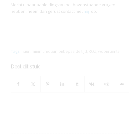
Mocht u naar aanleiding van het bovenstaande vragen
hebben, neem dan gerust contact met
mij
op.
Tags:
huur
,
minimumduur
,
onbepaalde tijd
,
ROZ
,
woonruimte
Deel dit stuk