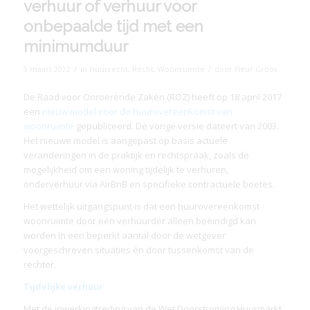
verhuur of verhuur voor
onbepaalde tijd met een
minimumduur
/
/
5 maart 2022
in
Huurrecht
,
Recht
,
Woonruimte
door
Fleur Groos
De Raad voor Onroerende Zaken (ROZ) heeft op 18 april 2017
een
nieuw model voor de huurovereenkomst van
woonruimte
gepubliceerd. De vorige versie dateert van 2003.
Het nieuwe model is aangepast op basis actuele
veranderingen in de praktijk en rechtspraak, zoals de
mogelijkheid om een woning tijdelijk te verhuren,
onderverhuur via AirBnB en specifieke contractuele boetes.
Het wettelijk uitgangspunt is dat een huurovereenkomst
woonruimte door een verhuurder alleen beëindigd kan
worden in een beperkt aantal door de wetgever
voorgeschreven situaties én door tussenkomst van de
rechter.
Tijdelijke verhuur
Met de inwerkingtreding van de Wet Doorstroming Huurmarkt